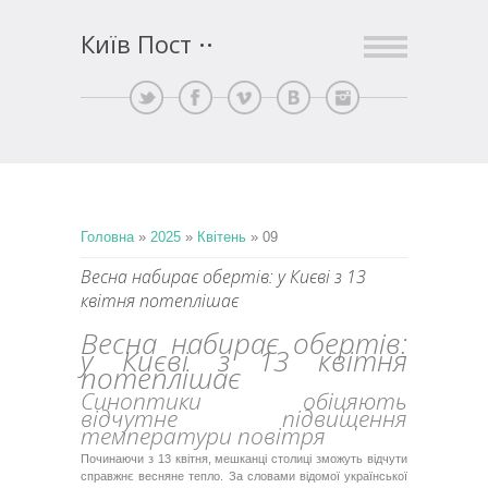
Київ Пост
Головна
»
2025
»
Квітень
»
09
Весна набирає обертів: у Києві з 13
квітня потеплішає
Весна набирає обертів:
у Києві з 13 квітня
потеплішає
Синоптики обіцяють
відчутне підвищення
температури повітря
Починаючи з 13 квітня, мешканці столиці зможуть відчути
справжнє весняне тепло. За словами відомої української