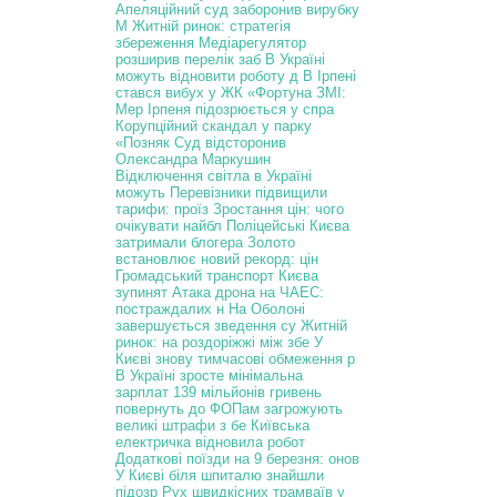
Апеляційний суд заборонив вирубку
М
Житній ринок: стратегія
збереження
Медіарегулятор
розширив перелік заб
В Україні
можуть відновити роботу д
В Ірпені
стався вибух у ЖК «Фортуна
ЗМІ:
Мер Ірпеня підозрюється у спра
Корупційний скандал у парку
«Позняк
Суд відсторонив
Олександра Маркушин
Відключення світла в Україні
можуть
Перевізники підвищили
тарифи: проїз
Зростання цін: чого
очікувати найбл
Поліцейські Києва
затримали блогера
Золото
встановлює новий рекорд: цін
Громадський транспорт Києва
зупинят
Атака дрона на ЧАЕС:
постраждалих н
На Оболоні
завершується зведення су
Житній
ринок: на роздоріжжі між збе
У
Києві знову тимчасові обмеження р
В Україні зросте мінімальна
зарплат
139 мільйонів гривень
повернуть до
ФОПам загрожують
великі штрафи з бе
Київська
електричка відновила робот
Додаткові поїзди на 9 березня: онов
У Києві біля шпиталю знайшли
підозр
Рух швидкісних трамваїв у