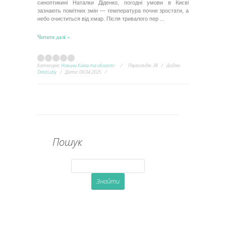
синоптикині Наталки Діденко, погодні умови в Києві
зазнають помітних змін — температура почне зростати, а
небо очиститься від хмар. Після тривалого пер
...
Читати далі »
Категорія:
Новини Київа та області
Переглядів:
38
Додав:
OrestLutiy
Дата:
09.04.2025
Пошук