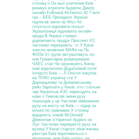
столиці п
Он был учителем
Київ
ризикує втратити будівлю Дмитр
онлайн Fullmetal Alchemist 42
7 млн
грн – БЕБ
Президент України
підписав закон пр
Wizz Air
готується відновити польот
Укрзалізниця відновила онлайн-
прода
В Україні стрімко
дорожчають продук
Проспект ЄС
частково перекриють: ст
У Києві
знесли незаконні МАФи на Пе
ФОПи 3-ї групи звітуватимуть по-
нов
Гуманітарне розмінування:
ЧАЕС стал
Чи загрожують Києву
нові відключенн
Додатковий потяг
Інтерсіті Київ — Л
Опісля покупок
на TEMU українці сти
У
Дарницькому та Дніпровському
райо
Зарплати у Києві: хто і скільки
зар
Українські АЗС переходять на
нове п
Тимчасові зміни руху
пішоходів у це
Часткові обмеження
руху на мосту че
Київ — лідер за
кількістю гривневих
У столиці
відкриють новий McDonald’
Демонтаж історичної будівлі на
Лук’
Часткове перекриття руху на
вулиці
У Києві стартує обов’язкова
реєстра
Київ боротиметься з
безладом: нові
Київ улітку: чи