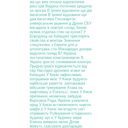
ма
що вже почали відновлення
реєстрів
Видача іпотечних кредитів
за програ
В Ірпені відновили ще дві
багатопов
В Ірпені відновили ще
два багатоква
Гіпсокартон:
універсальне рішення д
Дрони СБУ
висадили в повітря склад
Зачем
нужна отделка стен на кухне?
У
Бородянці на Київщині прискорять
свойства и монтаж
Значення
спецтехніки з Європи для р
штукатурка стін
Міжнародні донори
виділили понад $7
Україна
постачатиме електроенергію
В
Україні зросло споживання електро
Придністров'я відмовляється від
євр
Наслідки дронової атаки на
Київщині
У Києві зафіксовано
погіршення якос
У Києві будують
найбільше укриття:
заплановані
військові тренування
Атака на
нафтобазу в Енгельсі: поже
У Києві
припинено незаконну забудов
Верховна Рада України ухвалила
прод
У Києві встановлюють новітні
шафи р
У Києві багатодітні сім'ї
отримають
Руйнування історичного
будинку що н
У будинку мера
Кличка виявили нелег
Дітям
можуть скасувати декларацію