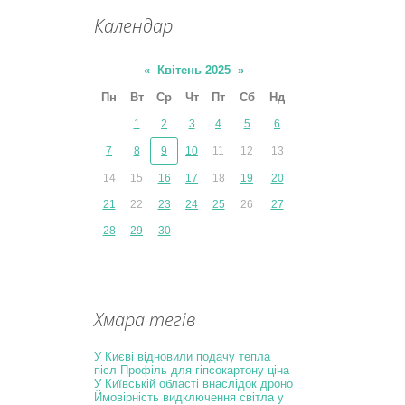
Календар
«
Квітень 2025
»
Пн
Вт
Ср
Чт
Пт
Сб
Нд
1
2
3
4
5
6
7
8
9
10
11
12
13
14
15
16
17
18
19
20
21
22
23
24
25
26
27
28
29
30
Хмара тегів
У Києві відновили подачу тепла
післ
Профіль для гіпсокартону ціна
У Київській області внаслідок дроно
Ймовірність видключення світла у