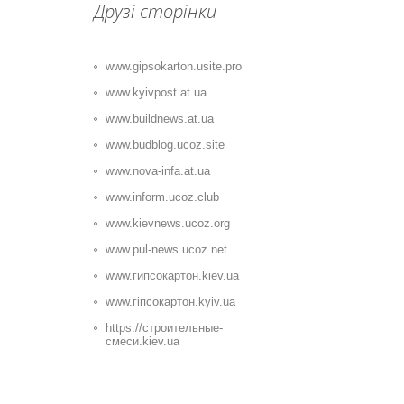
Друзі сторінки
www.gipsokarton.usite.pro
www.kyivpost.at.ua
www.buildnews.at.ua
www.budblog.ucoz.site
www.nova-infa.at.ua
www.inform.ucoz.club
www.kievnews.ucoz.org
www.pul-news.ucoz.net
www.гипсокартон.kiev.ua
www.гіпсокартон.kyiv.ua
https://строительные-
смеси.kiev.ua