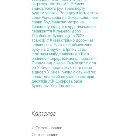
загрожує містянам п
У Києві
відновлюють рух транспорту
будьте уважні! За відсутність аптеч
водії
Революція на Вокзальній: нові
прави
Будівництво метро на
Троєщину офіці
5 млрд
Тимчасове
перекриття Кільцевої доро
Українське будівництво 2025:
трансф
У Києві стрімко дорожчає
первинне ж
Часткове обмеження
руху на Видубича
Ірпінь стає
пілотним майданчиком дл
Київ
опинився серед найменш придатн
Оновлення лікарні Охматдит після
ра
У Києві продовжують активно
відновл
У Києві оновлюють житло:
понад два
який ошукав інвесторів
десятків ЖК
Цифрова база
будівель: Україна запр
Каталог
Світові новини
Світові новини