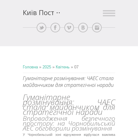
Київ Пост
Головна
»
2025
»
Квітень
»
07
Гуманітарне розмінування: ЧАЕС стала
майданчиком для стратегічної наради
Гуманітарне
розмінування: ЧАЕС
стала майданчиком для
стратегічної наради
Впровадження безпечного
простору: на Чорнобильській
АЕС обговорили розмінування
У Чорнобильській зоні відчуження відбулася важлива