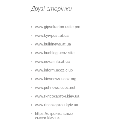
Друзі сторінки
www.gipsokarton.usite.pro
www.kyivpost.at.ua
www.buildnews.at.ua
www.budblog.ucoz.site
www.nova-infa.at.ua
www.inform.ucoz.club
www.kievnews.ucoz.org
www.pul-news.ucoz.net
www.гипсокартон.kiev.ua
www.гіпсокартон.kyiv.ua
https://строительные-
смеси.kiev.ua