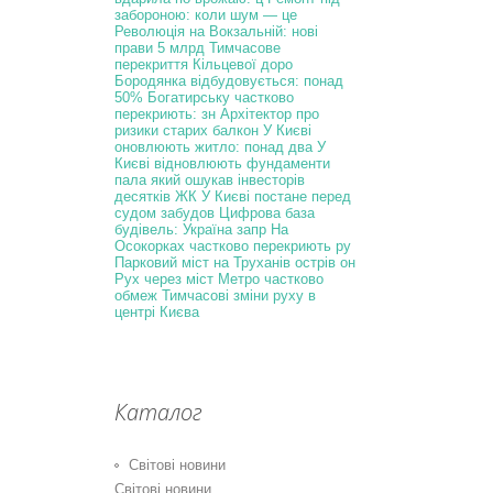
забороною: коли шум — це
Революція на Вокзальній: нові
прави
5 млрд
Тимчасове
перекриття Кільцевої доро
Бородянка відбудовується: понад
50%
Богатирську частково
перекриють: зн
Архітектор про
ризики старих балкон
У Києві
оновлюють житло: понад два
У
Києві відновлюють фундаменти
пала
який ошукав інвесторів
десятків ЖК
У Києві постане перед
судом забудов
Цифрова база
будівель: Україна запр
На
Осокорках частково перекриють ру
Парковий міст на Труханів острів он
Рух через міст Метро частково
обмеж
Тимчасові зміни руху в
центрі Києва
Каталог
Світові новини
Світові новини