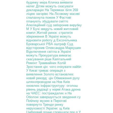
будинку мера Кличка виявили
нелег
Дітям можуть скасувати
декларацію
На Теремках біля 269
ліцею загорівс
На Лісовому масиві
спалахнула пожеж
У Фастові
планують збудувати сміттє
Апеляційний суд заборонив вирубку
М
У Бучі зведуть новий житловий
компл
Житній ринок: стратегія
збереження
В Україні можуть
відновити роботу д
Ексочільника
Броварської РВА оштраф
Суд
відсторонив Олександра Маркушин
Відключення світла в Україні
можуть
Прокуратура вимагає
скасування ріше
Капітальний
Ремонт Трамвайних Колій
Зростання цін: чого очікувати найбл
У Києві триває операція з
виявлення
Золото встановлює
новий рекорд: цін
Обмеження руху
шляхопроводом на Нов
Київ
оновлює інфраструктуру: оголош
рівень радіації у нормі
Атака дрона
на ЧАЕС: постраждалих н
На
Оболоні завершується зведення су
Поблизу музею в Пирогові
повернуто
Тренди ринку
нерухомості України: щ
Київ
Цифровий почне сповіщати про п
У