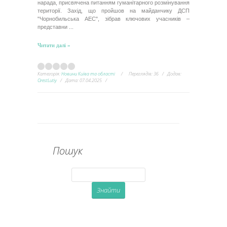
нарада, присвячена питанням гуманітарного розмінування
території. Захід, що пройшов на майданчику ДСП
"Чорнобильська АЕС", зібрав ключових учасників –
представни
...
Читати далі »
Категорія:
Новини Київа та області
Переглядів:
36
Додав:
OrestLutiy
Дата:
07.04.2025
Пошук