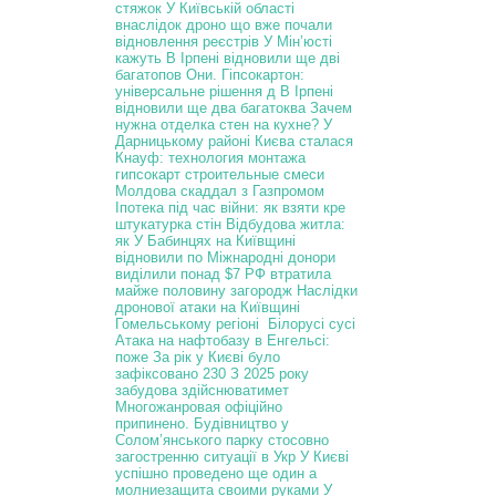
стяжок
У Київській області
внаслідок дроно
що вже почали
відновлення реєстрів
У Мін’юсті
кажуть
В Ірпені відновили ще дві
багатопов
Они.
Гіпсокартон:
універсальне рішення д
В Ірпені
відновили ще два багатоква
Зачем
нужна отделка стен на кухне?
У
Дарницькому районі Києва сталася
Кнауф: технология монтажа
гипсокарт
строительные смеси
Молдова скаддал з Газпромом
Іпотека під час війни: як взяти кре
штукатурка стін
Відбудова житла:
як
У Бабинцях на Київщині
відновили по
Міжнародні донори
виділили понад $7
РФ втратила
майже половину загородж
Наслідки
дронової атаки на Київщині
Гомельському регіоні Білорусі сусі
Атака на нафтобазу в Енгельсі:
поже
За рік у Києві було
зафіксовано 230
З 2025 року
забудова здійснюватимет
Многожанровая
офіційно
припинено.
Будівництво у
Солом’янського парку
стосовно
загостренню ситуації в Укр
У Києві
успішно проведено ще один а
молниезащита своими руками
У