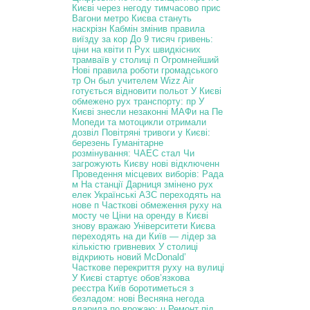
Києві через негоду тимчасово прис
Вагони метро Києва стануть
наскрізн
Кабмін змінив правила
виїзду за кор
До 9 тисяч гривень:
ціни на квіти п
Рух швидкісних
трамваїв у столиці п
Огромнейший
Нові правила роботи громадського
тр
Он был учителем
Wizz Air
готується відновити польот
У Києві
обмежено рух транспорту: пр
У
Києві знесли незаконні МАФи на Пе
Мопеди та мотоцикли отримали
дозвіл
Повітряні тривоги у Києві:
березень
Гуманітарне
розмінування: ЧАЕС стал
Чи
загрожують Києву нові відключенн
Проведення місцевих виборів: Рада
м
На станції Дарниця змінено рух
елек
Українські АЗС переходять на
нове п
Часткові обмеження руху на
мосту че
Ціни на оренду в Києві
знову вражаю
Університети Києва
переходять на ди
Київ — лідер за
кількістю гривневих
У столиці
відкриють новий McDonald’
Часткове перекриття руху на вулиці
У Києві стартує обов’язкова
реєстра
Київ боротиметься з
безладом: нові
Весняна негода
вдарила по врожаю: ц
Ремонт під