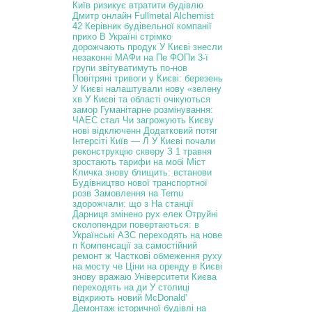
Київ ризикує втратити будівлю
Дмитр
онлайн Fullmetal Alchemist
42
Керівник будівельної компанії
прихо
В Україні стрімко
дорожчають продук
У Києві знесли
незаконні МАФи на Пе
ФОПи 3-ї
групи звітуватимуть по-нов
Повітряні тривоги у Києві: березень
У Києві налаштували нову «зелену
хв
У Києві та області очікуються
замор
Гуманітарне розмінування:
ЧАЕС стал
Чи загрожують Києву
нові відключенн
Додатковий потяг
Інтерсіті Київ — Л
У Києві почали
реконструкцію скверу
З 1 травня
зростають тарифи на мобі
Міст
Кличка знову блищить: встанови
Будівництво нової транспортної
розв
Замовлення на Temu
здорожчали: що з
На станції
Дарниця змінено рух елек
Отруйні
сколопендри повертаються: в
Українські АЗС переходять на нове
п
Компенсації за самостійний
ремонт ж
Часткові обмеження руху
на мосту че
Ціни на оренду в Києві
знову вражаю
Університети Києва
переходять на ди
У столиці
відкриють новий McDonald’
Демонтаж історичної будівлі на