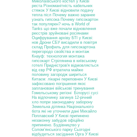
Миколаївського костел у Києві
реста
Різноманітність кабельних
стяжок
У Києві відновили подачу
тепла післ
Почему важно заранее
узнать гипсока
Почему гипсокартон
так популярен?
ночь в World of
Tanks
що вже почали відновлення
реєстрів
зруйновані росіянами
Оцифрування архіву БТІ у Києві:
нов
Дрони СБУ висадили в повітря
склад
Профиль для гипсокартона
перегородо
свойства и монтаж
Кнауф: технология монтажа
гипсокарт
Стрілянина в київському
готелі
Придністров'я відмовляється
від євр
РФ втратила майже
половину загородж
шириться
Китаєм: лікарні переповнен
У Києві
зафіксовано погіршення якос
заплановані військові тренування
Гомельському регіоні Білорусі сусі
На відпочинку загинув 12-річний
хло
попри законодавчу заборону
Земельна ділянка Національного
бота
які не уточнили дані
Михайло
Поплавский
У Києві припинено
незаконну забудов
офіційно
припинено.
Будівництво у
Солом’янського парку
Сьогодні
відбудеться засідання Орга
У Києві