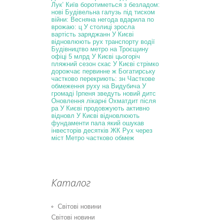
Лук’
Київ боротиметься з безладом:
нові
Будівельна галузь під тиском
війни:
Весняна негода вдарила по
врожаю: ц
У столиці зросла
вартість заряджанн
У Києві
відновлюють рух транспорту
водії
Будівництво метро на Троєщину
офіці
5 млрд
У Києві цьогоріч
пляжний сезон скас
У Києві стрімко
дорожчає первинне ж
Богатирську
частково перекриють: зн
Часткове
обмеження руху на Видубича
У
громаді Ірпеня зведуть новий дитс
Оновлення лікарні Охматдит після
ра
У Києві продовжують активно
відновл
У Києві відновлюють
фундаменти пала
який ошукав
інвесторів десятків ЖК
Рух через
міст Метро частково обмеж
Каталог
Світові новини
Світові новини