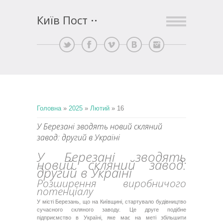
Київ Пост
Головна
»
2025
»
Лютий
»
16
У Березані зводять новий скляний
завод: другий в Україні
У Березані зводять
новий скляний завод:
другий в Україні
Розширення виробничого
потенціалу
У місті Березань, що на Київщині, стартувало будівництво
сучасного скляного заводу. Це друге подібне
підприємство в Україні, яке має на меті збільшити