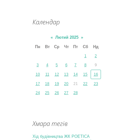
Календар
«
Лютий 2025
»
Пн
Вт
Ср
Чт
Пт
Сб
Нд
1
2
3
4
5
6
7
8
9
10
11
12
13
14
15
16
17
18
19
20
21
22
23
24
25
26
27
28
Хмара тегів
Хід будівництва ЖК POETICA