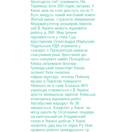
багатодітні сім'ї отримають
На
Теремках біля 269 ліцею загорівс
У
Києві ціни на хліб зростуть на по
У
Бучі зведуть новий житловий компл
Житній ринок: стратегія збереження
Медіарегулятор розширив перелік
заб
В Україні можуть відновити
роботу д
ЗМІ: Мер Ірпеня
підозрюється у спра
Суд
відсторонив Олександра Маркушин
Подільська РДА втрапила у
скандал ч
Прокуратура вимагає
скасування ріше
Зростання цін:
чого очікувати найбл
Поліцейські
Києва затримали блогера
Громадський транспорт Києва
зупинят
Київ оновлює
інфраструктуру: оголош
Поблизу
музею в Пирогові повернуто
Немного не в себе
Близько 46%
українців стикаються з
В Україні
зросте мінімальна зарплат
Київська
електричка відновила робот
Автобусний маршрут № 39
змінюється:
Конфлікт у Києві: на
місці школи бу
Оголошено тендери
на капітальний ре
Епідемічний
сезон в Україні добігає
У Києві
оновлять два мости через Ру
Нові
правила роботи громадського тр