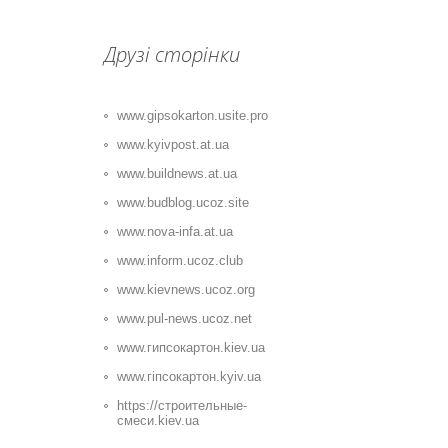
Друзі сторінки
www.gipsokarton.usite.pro
www.kyivpost.at.ua
www.buildnews.at.ua
www.budblog.ucoz.site
www.nova-infa.at.ua
www.inform.ucoz.club
www.kievnews.ucoz.org
www.pul-news.ucoz.net
www.гипсокартон.kiev.ua
www.гіпсокартон.kyiv.ua
https://строительные-
смеси.kiev.ua