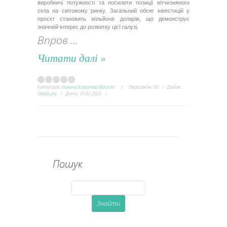
виробничі потужності та посилити позиції вітчизняного
скла на світовому ринку. Загальний обсяг інвестицій у
проєкт становить мільйони доларів, що демонструє
значний інтерес до розвитку цієї галузі.
Впров
...
Читати далі »
Категорія:
Новини Київа та області
Переглядів:
50
Додав:
OrestLutiy
Дата:
16.02.2025
Пошук