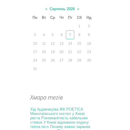
«
Серпень 2026
»
Пн
Вт
Ср
Чт
Пт
Сб
Нд
1
2
3
4
5
6
7
8
9
10
11
12
13
14
15
16
17
18
19
20
21
22
23
24
25
26
27
28
29
30
31
Хмара тегів
Хід будівництва ЖК POETICA
Миколаївського костел у Києві
реста
Різноманітність кабельних
стяжок
У Києві відновили подачу
тепла післ
Почему важно заранее