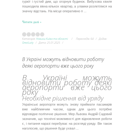
гуркіт і густий дим, що огорнув будинок. Вибухова хвиля
пошкодила вікна кількох квартир, а уламки розлетілися на
значну відстань. На місце оперативно п
...
Читати далі »
Категорія:
Новини Київа та області
Переглядів:
64
Додав:
OrestLutiy
Дата:
25.01.2025
В Україні можуть відновити роботу
деякі аеропорти вже цього року
В Україні можуть
відновити роботу деякі
аеропорти вже цього
року
Необхідне рішення від уряду
Українські аеропорти можуть знову приймати пасажирів
вже найближчим часом, однак для цього потрібне
відповідне політичне рішення. Мер Львова Андрій Садовий
зазначив, що технічні можливості для відновлення роботи
є, і питання наразі перебуває на розгляді уряду. Він також
наголосив, що рішення буде ухвал
...