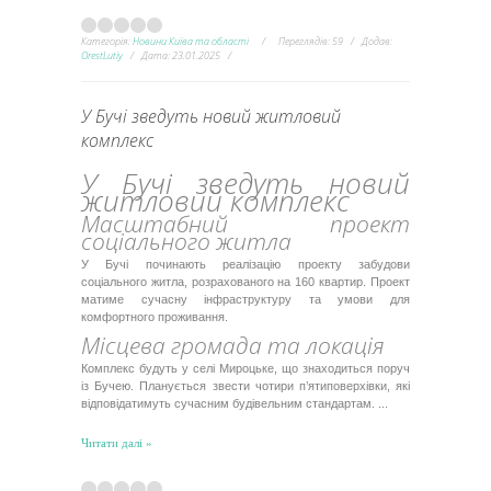
Категорія:
Новини Київа та області
Переглядів:
59
Додав:
OrestLutiy
Дата:
23.01.2025
У Бучі зведуть новий житловий
комплекс
У Бучі зведуть новий
житловий комплекс
Масштабний проект
соціального житла
У Бучі починають реалізацію проекту забудови
соціального житла, розрахованого на 160 квартир. Проект
матиме сучасну інфраструктуру та умови для
комфортного проживання.
Місцева громада та локація
Комплекс будуть у селі Мироцьке, що знаходиться поруч
із Бучею. Планується звести чотири п’ятиповерхівки, які
відповідатимуть сучасним будівельним стандартам.
...
Читати далі »