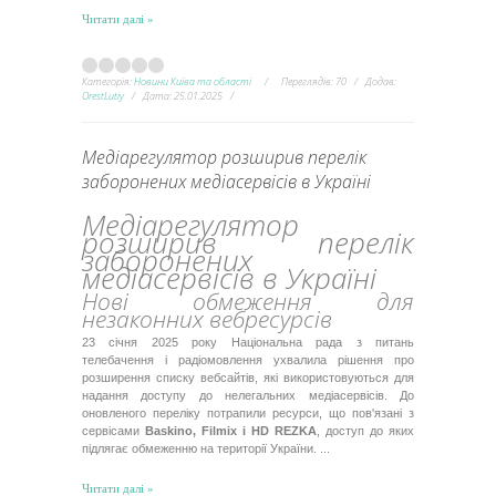
Читати далі »
Категорія:
Новини Київа та області
Переглядів:
70
Додав:
OrestLutiy
Дата:
25.01.2025
Медіарегулятор розширив перелік
заборонених медіасервісів в Україні
Медіарегулятор
розширив перелік
заборонених
медіасервісів в Україні
Нові обмеження для
незаконних вебресурсів
23 січня 2025 року Національна рада з питань
телебачення і радіомовлення ухвалила рішення про
розширення списку вебсайтів, які використовуються для
надання доступу до нелегальних медіасервісів. До
оновленого переліку потрапили ресурси, що пов'язані з
сервісами
Baskino, Filmix і HD REZKA
, доступ до яких
підлягає обмеженню на території України.
...
Читати далі »