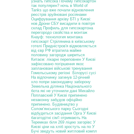
узнать гипсока
Почему гипсокартон
так популярен?
ночь в World of
Tanks
що вже почали відновлення
реєстрів
зруйновані росіянами
Оцифрування архіву БТІ у Києві:
нов
Дрони СБУ висадили в повітря
склад
Профиль для гипсокартона
перегородо
свойства и монтаж
Кнауф: технология монтажа
гипсокарт
Стрілянина в київському
готелі
Придністров'я відмовляється
від євр
РФ втратила майже
половину загородж
шириться
Китаєм: лікарні переповнен
У Києві
зафіксовано погіршення якос
заплановані військові тренування
Гомельському регіоні Білорусі сусі
На відпочинку загинув 12-річний
хло
попри законодавчу заборону
Земельна ділянка Національного
бота
які не уточнили дані
Михайло
Поплавский
У Києві припинено
незаконну забудов
офіційно
припинено.
Будівництво у
Солом’янського парку
Сьогодні
відбудеться засідання Орга
У Києві
багатодітні сім'ї отримають
На
Теремках біля 269 ліцею загорівс
У
Києві ціни на хліб зростуть на по
У
Бучі зведуть новий житловий компл