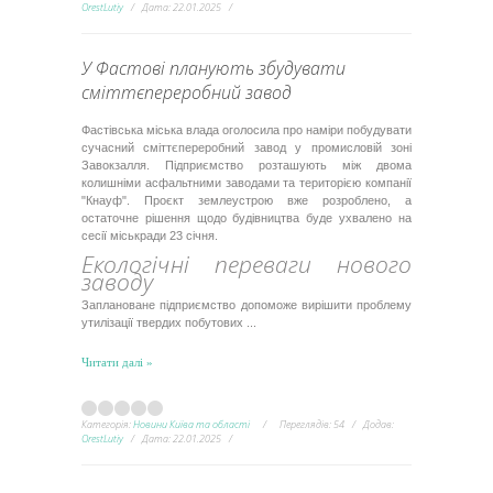
OrestLutiy
Дата:
22.01.2025
У Фастові планують збудувати
сміттєпереробний завод
Фастівська міська влада оголосила про наміри побудувати
сучасний сміттєпереробний завод у промисловій зоні
Завокзалля. Підприємство розташують між двома
колишніми асфальтними заводами та територією компанії
"Кнауф". Проєкт землеустрою вже розроблено, а
остаточне рішення щодо будівництва буде ухвалено на
сесії міськради 23 січня.
Екологічні переваги нового
заводу
Заплановане підприємство допоможе вирішити проблему
утилізації твердих побутових
...
Читати далі »
Категорія:
Новини Київа та області
Переглядів:
54
Додав:
OrestLutiy
Дата:
22.01.2025