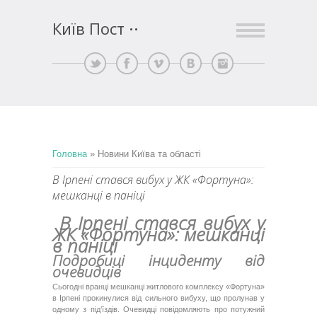
Київ Пост
Головна
»
Новини Київа та області
В Ірпені стався вибух у ЖК «Фортуна»:
мешканці в паніці
В Ірпені стався вибух у
ЖК «Фортуна»: мешканці
в паніці
Подробиці інциденту від
очевидців
Сьогодні вранці мешканці житлового комплексу «Фортуна»
в Ірпені прокинулися від сильного вибуху, що пролунав у
одному з під’їздів. Очевидці повідомляють про потужний