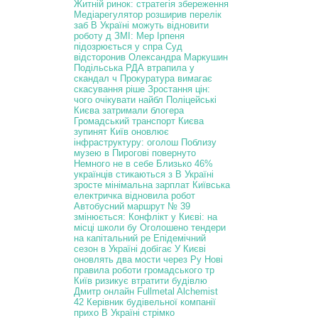
Житній ринок: стратегія збереження
Медіарегулятор розширив перелік
заб
В Україні можуть відновити
роботу д
ЗМІ: Мер Ірпеня
підозрюється у спра
Суд
відсторонив Олександра Маркушин
Подільська РДА втрапила у
скандал ч
Прокуратура вимагає
скасування ріше
Зростання цін:
чого очікувати найбл
Поліцейські
Києва затримали блогера
Громадський транспорт Києва
зупинят
Київ оновлює
інфраструктуру: оголош
Поблизу
музею в Пирогові повернуто
Немного не в себе
Близько 46%
українців стикаються з
В Україні
зросте мінімальна зарплат
Київська
електричка відновила робот
Автобусний маршрут № 39
змінюється:
Конфлікт у Києві: на
місці школи бу
Оголошено тендери
на капітальний ре
Епідемічний
сезон в Україні добігає
У Києві
оновлять два мости через Ру
Нові
правила роботи громадського тр
Київ ризикує втратити будівлю
Дмитр
онлайн Fullmetal Alchemist
42
Керівник будівельної компанії
прихо
В Україні стрімко