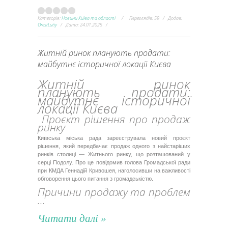
Категорія:
Новини Київа та області
Переглядів:
59
Додав:
OrestLutiy
Дата:
24.01.2025
Житній ринок планують продати:
майбутнє історичної локації Києва
Житній ринок
планують продати:
майбутнє історичної
локації Києва
Проєкт рішення про продаж
ринку
Київська міська рада зареєструвала новий проєкт
рішення, який передбачає продаж одного з найстаріших
ринків столиці — Житнього ринку, що розташований у
серці Подолу. Про це повідомив голова Громадської ради
при КМДА Геннадій Кривошея, наголосивши на важливості
обговорення цього питання з громадськістю.
Причини продажу та проблем
...
Читати далі »