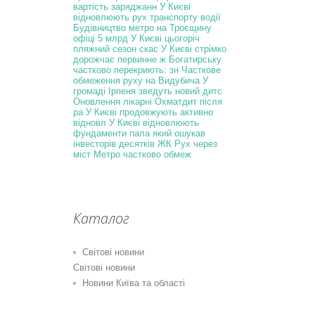
вартість заряджанн
У Києві
відновлюють рух транспорту
водії
Будівництво метро на Троєщину
офіці
5 млрд
У Києві цьогоріч
пляжний сезон скас
У Києві стрімко
дорожчає первинне ж
Богатирську
частково перекриють: зн
Часткове
обмеження руху на Видубича
У
громаді Ірпеня зведуть новий дитс
Оновлення лікарні Охматдит після
ра
У Києві продовжують активно
відновл
У Києві відновлюють
фундаменти пала
який ошукав
інвесторів десятків ЖК
Рух через
міст Метро частково обмеж
Каталог
Світові новини
Світові новини
Новини Київа та області