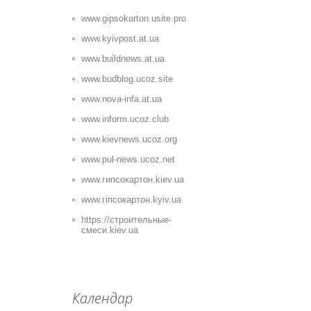
www.gipsokarton.usite.pro
www.kyivpost.at.ua
www.buildnews.at.ua
www.budblog.ucoz.site
www.nova-infa.at.ua
www.inform.ucoz.club
www.kievnews.ucoz.org
www.pul-news.ucoz.net
www.гипсокартон.kiev.ua
www.гіпсокартон.kyiv.ua
https://строительные-
смеси.kiev.ua
Календар