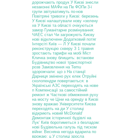
дорожчають продук
У Києві знесли
незаконні МАФи на Пе
ФОПи 3-ї
групи звітуватимуть по-нов
Повітряні тривоги у Києві: березень
У Києві налаштували нову «зелену
хв
У Києві та області очікуються
замор
Гуманітарне розмінування:
ЧАЕС стал
Чи загрожують Києву
нові відключенн
Додатковий потяг
Інтерсіті Київ — Л
У Києві почали
реконструкцію скверу
З 1 травня
зростають тарифи на мобі
Міст
Кличка знову блищить: встанови
Будівництво нової транспортної
розв
Замовлення на Temu
здорожчали: що з
На станції
Дарниця змінено рух елек
Отруйні
сколопендри повертаються: в
Українські АЗС переходять на нове
п
Компенсації за самостійний
ремонт ж
Часткові обмеження руху
на мосту че
Ціни на оренду в Києві
знову вражаю
Університети Києва
переходять на ди
У столиці
відкриють новий McDonald’
Демонтаж історичної будівлі на
Лук’
Київ боротиметься з безладом:
нові
Будівельна галузь під тиском
війни:
Весняна негода вдарила по
врожаю: ц
У столиці зросла