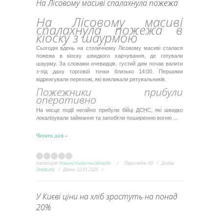
На Лісовому масиві спалахнула пожежа
На Лісовому масиві
спалахнула пожежа в
кіоску з шаурмою
Сьогодні вдень на столичному Лісовому масиві сталася
пожежа в кіоску швидкого харчування, де готували
шаурму. За словами очевидців, густий дим почав валити
з-під даху торгової точки близько 14:00. Першими
відреагували перехожі, які викликали рятувальників.
Пожежники прибули
оперативно
На місце події негайно прибули бійці ДСНС, які швидко
локалізували займання та запобігли поширенню вогню
...
Читати далі »
Категорія:
Новини Київа та області
Переглядів:
60
Додав:
OrestLutiy
Дата:
22.01.2025
У Києві ціни на хліб зростуть на понад
20%