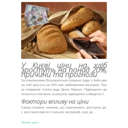
У Києві ціни на хліб
зростуть на понад 20%,
причини та прогнози
За очікуваннями Всеукраїнської аграрної ради, у Київі ціни
на хліб зростуть на 20% вже найближчими місяцями. Про
це повідомив голова ради Денис Марчук. Підвищення цін
почнеться поетапно за рахунок підвищення собівартості.
Фактори впливу на ціни
Серед головних чинників, що спричинюють зростання цін,
є зростання вартості пальних матеріалів, курс до
...
Читати далі »