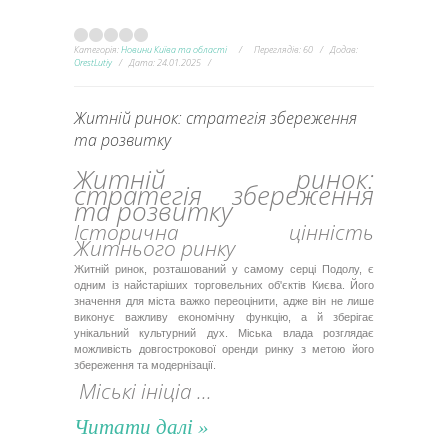
Категорія:
Новини Київа та області
Переглядів:
60
Додав:
OrestLutiy
Дата:
24.01.2025
Житній ринок: стратегія збереження
та розвитку
Житній ринок:
стратегія збереження
та розвитку
Історична цінність
Житнього ринку
Житній ринок, розташований у самому серці Подолу, є
одним із найстаріших торговельних об'єктів Києва. Його
значення для міста важко переоцінити, адже він не лише
виконує важливу економічну функцію, а й зберігає
унікальний культурний дух. Міська влада розглядає
можливість довгострокової оренди ринку з метою його
збереження та модернізації.
Міські ініціа
...
Читати далі »