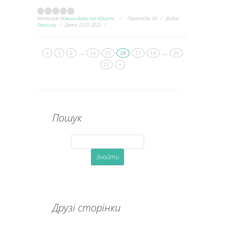
Категорія:
Новини Київа та області
Переглядів:
56
Додав:
OrestLutiy
Дата:
22.01.2025
...
...
«
1
2
14
15
16
17
18
20
21
»
Пошук
Друзі сторінки