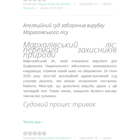
Категорія:
Новини Київа та області
Переглядів:
67
Додав:
OrestLutiy
Дата:
23.01.2025
Апеляційний суд заборонив вирубку
Мархалівського лісу
Мархалівський ліс:
перемога захисників
природи
Мархалівський ліс, який планували вирубати для
будівництва Національного військового меморіального
кладовища, отримав новий шанс на збереження. 16 січня
2025 року Шостий апеляційний адміністративний суд
ухвалив рішення, яке визнає незаконною постанову
Кабінету Міністрів, що дозволяла вирубку дерев у цій
заповідній зоні. Таким чином, знищення лісового масиву
тимчасово зупинено.
Судовий процес триває
...
Читати далі »
Категорія:
Новини Київа та області
Переглядів:
56
Додав: